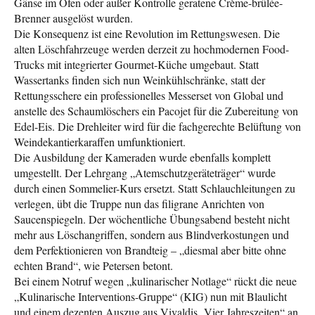
Gänse im Ofen oder außer Kontrolle geratene Crème-brûlée-
Brenner ausgelöst wurden.
Die Konsequenz ist eine Revolution im Rettungswesen. Die
alten Löschfahrzeuge werden derzeit zu hochmodernen Food-
Trucks mit integrierter Gourmet-Küche umgebaut. Statt
Wassertanks finden sich nun Weinkühlschränke, statt der
Rettungsschere ein professionelles Messerset von Global und
anstelle des Schaumlöschers ein Pacojet für die Zubereitung von
Edel-Eis. Die Drehleiter wird für die fachgerechte Belüftung von
Weindekantierkaraffen umfunktioniert.
Die Ausbildung der Kameraden wurde ebenfalls komplett
umgestellt. Der Lehrgang „Atemschutzgeräteträger“ wurde
durch einen Sommelier-Kurs ersetzt. Statt Schlauchleitungen zu
verlegen, übt die Truppe nun das filigrane Anrichten von
Saucenspiegeln. Der wöchentliche Übungsabend besteht nicht
mehr aus Löschangriffen, sondern aus Blindverkostungen und
dem Perfektionieren von Brandteig – „diesmal aber bitte ohne
echten Brand“, wie Petersen betont.
Bei einem Notruf wegen „kulinarischer Notlage“ rückt die neue
„Kulinarische Interventions-Gruppe“ (KIG) nun mit Blaulicht
und einem dezenten Auszug aus Vivaldis „Vier Jahreszeiten“ an.