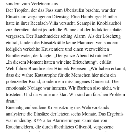
sondern zum Verfeinern aus.
Der Tropfen, der das Fass zum Überlaufen brachte, war der
Einsatz am vergangenen Dienstag. Eine Hamburger Familie
hatte in ihrer Reetdach-Villa versucht, Scampi in Knoblauchöl
zuzubereiten, dabei jedoch die Pfanne auf der Induktionsplatte
vergessen. Der Rauchmelder schlug Alarm. Als der Löschzug
eintraf, fanden die Einsatzkräfte keine Flammen vor, sondern
lediglich verkohlte Krustentiere und einen verzweifelten
Familienvater, der klagte: „Der ganze Abend ist ruiniert!“
„In diesem Moment hatten wir eine Erleuchtung“, erklärt
Wehrführer Brandmeister Hinnerk Petersen. „Wir haben erkannt,
dass die wahre Katastrophe für die Menschen hier nicht ein
potenzieller Brand, sondern ein misslungenes Dinner ist. Die
emotionale Notlage war immens. Wir löschten also nicht, wir
trösteten. Und da wurde uns klar: Wir sind am falschen Problem
dran.“
Eine eilig einberufene Krisensitzung des Wehrvorstands
analysierte die Einsätze der letzten sechs Monate. Das Ergebnis
war eindeutig: 87% aller Alarmierungen stammten von
Rauchmeldern, die durch überhitztes Olivenöl, vergessene