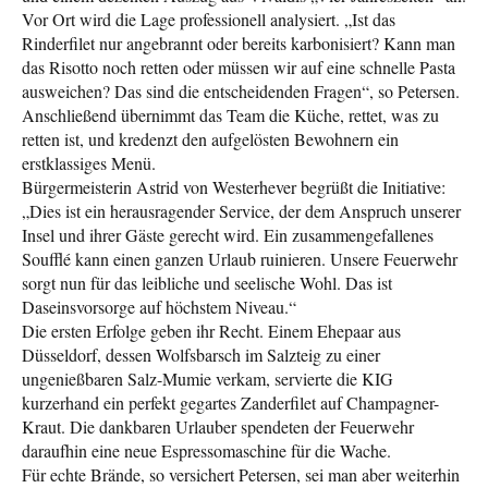
Vor Ort wird die Lage professionell analysiert. „Ist das
Rinderfilet nur angebrannt oder bereits karbonisiert? Kann man
das Risotto noch retten oder müssen wir auf eine schnelle Pasta
ausweichen? Das sind die entscheidenden Fragen“, so Petersen.
Anschließend übernimmt das Team die Küche, rettet, was zu
retten ist, und kredenzt den aufgelösten Bewohnern ein
erstklassiges Menü.
Bürgermeisterin Astrid von Westerhever begrüßt die Initiative:
„Dies ist ein herausragender Service, der dem Anspruch unserer
Insel und ihrer Gäste gerecht wird. Ein zusammengefallenes
Soufflé kann einen ganzen Urlaub ruinieren. Unsere Feuerwehr
sorgt nun für das leibliche und seelische Wohl. Das ist
Daseinsvorsorge auf höchstem Niveau.“
Die ersten Erfolge geben ihr Recht. Einem Ehepaar aus
Düsseldorf, dessen Wolfsbarsch im Salzteig zu einer
ungenießbaren Salz-Mumie verkam, servierte die KIG
kurzerhand ein perfekt gegartes Zanderfilet auf Champagner-
Kraut. Die dankbaren Urlauber spendeten der Feuerwehr
daraufhin eine neue Espressomaschine für die Wache.
Für echte Brände, so versichert Petersen, sei man aber weiterhin